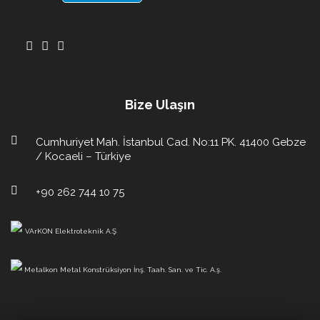
Bize Ulaşın
Cumhuriyet Mah. İstanbul Cad. No:11 PK. 41400 Gebze
/ Kocaeli – Türkiye
+90 262 744 10 75
VArKON Elektroteknik A.Ş
Metalkon Metal Konstrüksiyon İnş. Taah. San. ve Tic. A.ş.